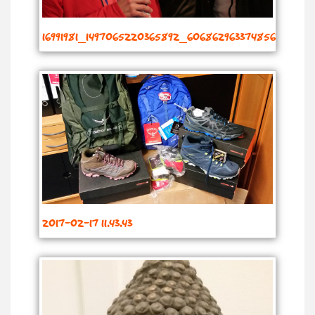
16991981_1497065220365892_6068629633748567453_o
2017-02-17 11.43.43