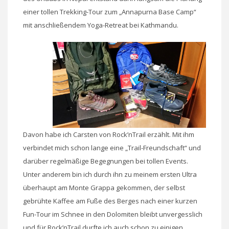
einer tollen Trekking-Tour zum „Annapurna Base Camp“
mit anschließendem Yoga-Retreat bei Kathmandu.
Davon habe ich Carsten von Rock’nTrail erzählt. Mit ihm
verbindet mich schon lange eine „Trail-Freundschaft“ und
darüber regelmäßige Begegnungen bei tollen Events.
Unter anderem bin ich durch ihn zu meinem ersten Ultra
überhaupt am Monte Grappa gekommen, der selbst
gebrühte Kaffee am Fuße des Berges nach einer kurzen
Fun-Tour im Schnee in den Dolomiten bleibt unvergesslich
und für Rock’nTrail durfte ich auch schon zu einigen