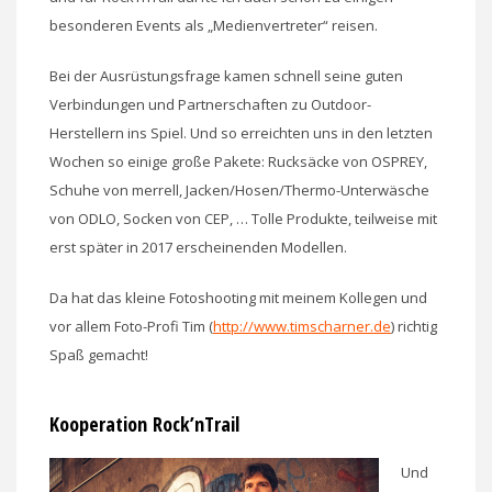
besonderen Events als „Medienvertreter“ reisen.
Bei der Ausrüstungsfrage kamen schnell seine guten
Verbindungen und Partnerschaften zu Outdoor-
Herstellern ins Spiel. Und so erreichten uns in den letzten
Wochen so einige große Pakete: Rucksäcke von OSPREY,
Schuhe von merrell, Jacken/Hosen/Thermo-Unterwäsche
von ODLO, Socken von CEP, … Tolle Produkte, teilweise mit
erst später in 2017 erscheinenden Modellen.
Da hat das kleine Fotoshooting mit meinem Kollegen und
vor allem Foto-Profi Tim (
http://www.timscharner.de
) richtig
Spaß gemacht!
Kooperation Rock’nTrail
Und