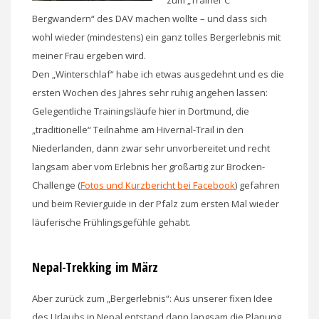
Bergwandern“ des DAV machen wollte – und dass sich
wohl wieder (mindestens) ein ganz tolles Bergerlebnis mit
meiner Frau ergeben wird.
Den „Winterschlaf“ habe ich etwas ausgedehnt und es die
ersten Wochen des Jahres sehr ruhig angehen lassen:
Gelegentliche Trainingsläufe hier in Dortmund, die
„traditionelle“ Teilnahme am Hivernal-Trail in den
Niederlanden, dann zwar sehr unvorbereitet und recht
langsam aber vom Erlebnis her großartig zur Brocken-
Challenge (
Fotos und Kurzbericht bei Facebook
) gefahren
und beim Revierguide in der Pfalz zum ersten Mal wieder
läuferische Frühlingsgefühle gehabt.
Nepal-Trekking im März
Aber zurück zum „Bergerlebnis“: Aus unserer fixen Idee
des Urlaubs in Nepal entstand dann langsam die Planung