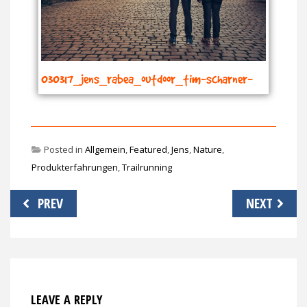
030317_jens_rabea_outdoor_tim-scharner-
dortmund_9631
Posted in
Allgemein
,
Featured
,
Jens
,
Nature
,
Produkterfahrungen
,
Trailrunning
Beitragsnavigation
PREV
NEXT
LEAVE A REPLY