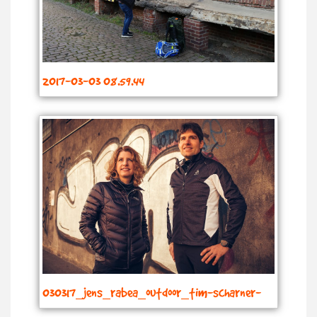
2017-03-03 08.59.44
030317_jens_rabea_outdoor_tim-scharner-
dortmund_9602