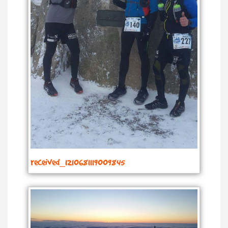
received_1210681119009845