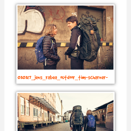
030317_jens_rabea_outdoor_tim-scharner-
dortmund_9657