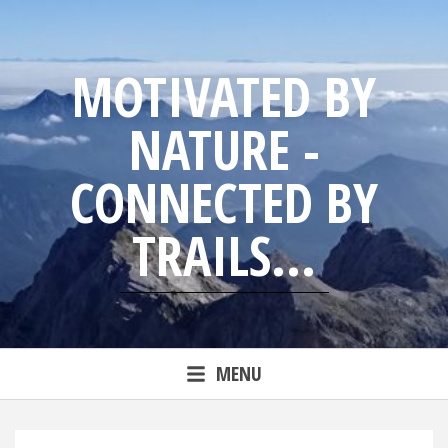
Skip
to
content
MOTIVATED BY
NATURE -
CONNECTED BY
TRAILS...
Blog from trailrunning Jens
MENU