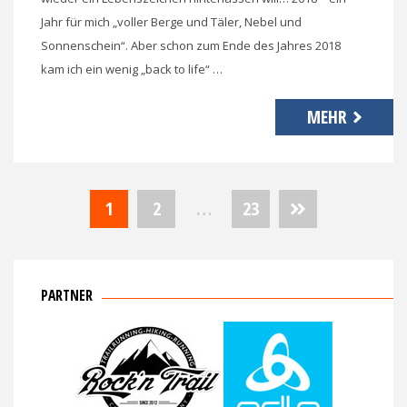
Jahr für mich „voller Berge und Täler, Nebel und
Sonnenschein“. Aber schon zum Ende des Jahres 2018
kam ich ein wenig „back to life“ …
MEHR
Seitennummerierung
1
2
…
23
der
Beiträge
PARTNER