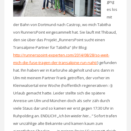
ging
es los
mit
der Bahn von Dortmund nach Castrop, wo mich Tabitha
von RunnersPoint eingesammelt hat. Sie läuft mit Thibaud,
den sie über das Projekt „RunnersPoint sucht einen
Transalpine-Partner für Tabitha“ (ihr Blog:
http://runnerspoint-experten.com/2014/08/28/so-weit-
mich-die-fuse-tragen-der-transalpine-run-naht/
) gefunden
hat. Ihn haben wir in Karlsruhe abgeholt und uns dann in
Ulm mit meinem Partner Frank getroffen, der vorher im
Kleinwalsertal eine Woche (hoffentlich regenerativen :-))
Urlaub gemacht hatte. Leider stellte sich die spätere
Anreise um Ulm und München doch als sehr zäh durch
viele Staus dar und so kamen wir erst gegen 17:30 Uhr in
Ruhpolding an. ENDLICH!
„Ich bin wieder hier…“
Sofort trafen
wir unzählige alte Bekannte und kamen kaum zum
eigentlichen Checkin.
„… in meinem Revier.“
Supernett gleich