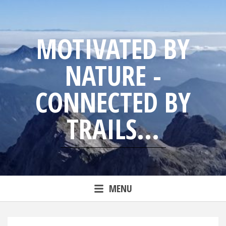
Skip
to
content
MOTIVATED BY
NATURE -
CONNECTED BY
TRAILS...
Blog from trailrunning Jens
MENU