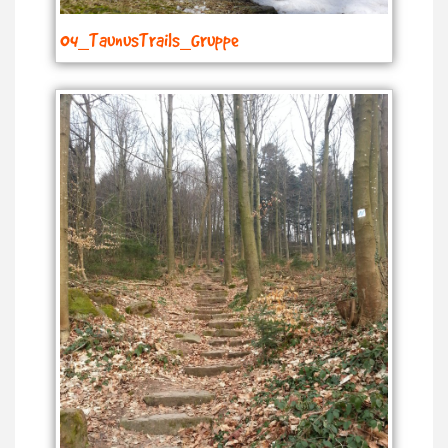
04_TaunusTrails_Gruppe