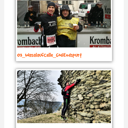
03_WasalaufCelle_GodiEndspurt