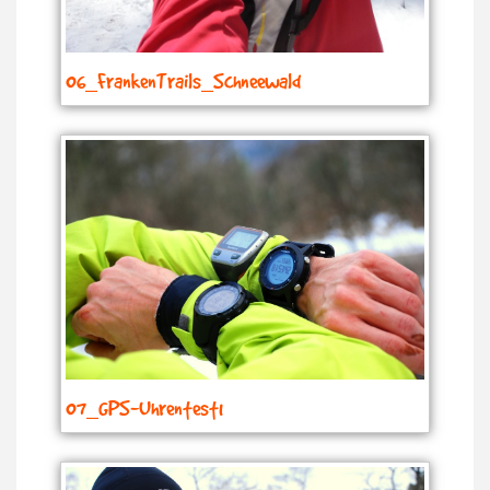
06_FrankenTrails_Schneewald
07_GPS-Uhrentest1