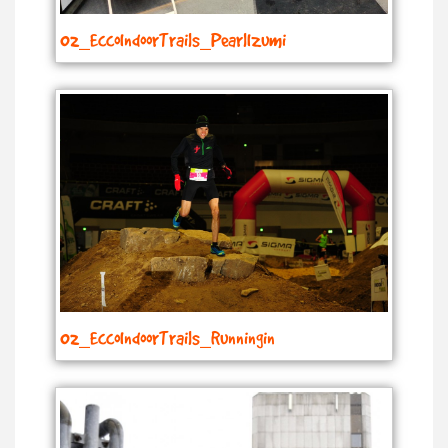
02_EccoIndoorTrails_PearlIzumi
02_EccoIndoorTrails_Runningin