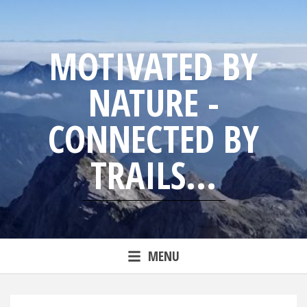
Skip
to
content
MOTIVATED BY
NATURE -
CONNECTED BY
TRAILS...
Blog from trailrunning Jens
MENU