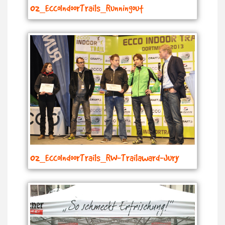
02_EccoIndoorTrails_Runningout
02_EccoIndoorTrails_RW-Trailaward-Jury