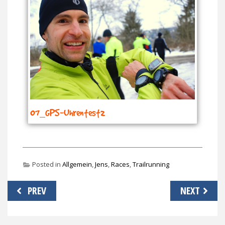
07_GPS-Uhrentest2
Posted in
Allgemein
,
Jens
,
Races
,
Trailrunning
Beitragsnavigation
PREV
NEXT