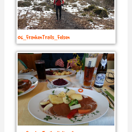
06_FrankenTrails_Felsen