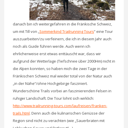
danach bin ich weitergefahren in die Fränkische Schweiz,
um mit Till von „
Sommerkind Trailrunning Tours
“ eine Tour
auszuarbeiten/zu verfeinern, die ich in diesem Jahr auch
noch als Guide führen werde. Auch wenn ich
ehrlicherweise erst etwas enttäuscht war, dass wir
aufgrund der Wetterlage (Tiefschnee über 2000Hm) nicht in
die Alpen konnten, so haben mich die zwei Tage in der
Fränkischen Schweiz mal wieder total von der Natur auch
„in der Nähe“/ohne Hochgebirge fasziniert.
Wunderschöne Trails vorbei an faszinierenden Felsen in
ruhiger Landschaft. Die Tour lohnt sich wirklich:
http://www.trailrunning-tours.com/laufreisen/franken-
trails.html
. Denn auch die kulinarischen Genüsse der
Region sind nicht zu verachten (wie „Sauerbraten mit
Lebkuchen-Sauce und Rotkraut“…).