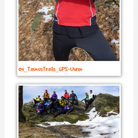
04_TaunusTrails_GPS-Uhren