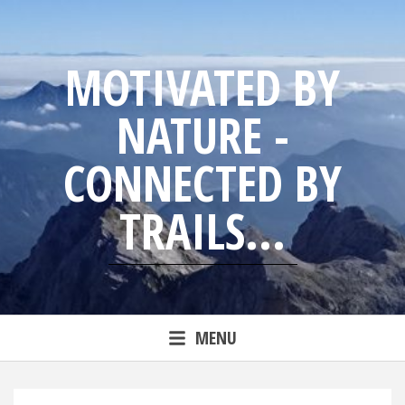
Skip
to
content
MOTIVATED BY
NATURE -
CONNECTED BY
TRAILS...
Blog from trailrunning Jens
MENU