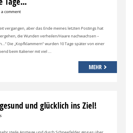
he Tage…
 a comment
Zeit vergangen, aber das Ende meines letzten Postings hat
rd vergehen, die Wunden verheilen/Haare nachwachsen –
en…“ Die „Kopfklammern“ wurden 10 Tage später von einer
nd beim Italiener mit viel …
MEHR
gesund und glücklich ins Ziel!
s
sehr steile Anstiege und durch Schneefelder ging es über