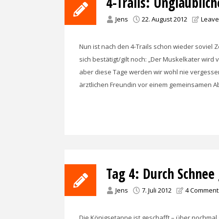
4-Trails: Unglaublic
Jens
22. August 2012
Leave
Nun ist nach den 4-Trails schon wieder soviel 
sich bestätigt/gilt noch: „Der Muskelkater wi
aber diese Tage werden wir wohl nie vergess
ärztlichen Freundin vor einem gemeinsamen Abe
Tag 4: Durch Schnee 
Jens
7. Juli 2012
4 Comment
Die Königsetappe ist geschafft – über nochmal 