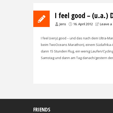
I feel good – (u.a.)
Jens
16. April 2012
Leave a
I feel (very) good – und das nach dem Ultra-Ma
beim TwoOceans Marathon), einem Südafrika-Ab
dann 15 Stunden Flug, ein wenig Laufen/Cyclin
Samstag und dann am Tag danach/gestern der 
FRIENDS