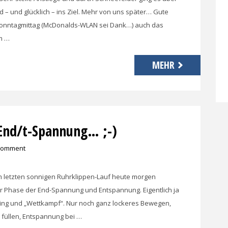
 – und glücklich – ins Ziel. Mehr von uns später… Gute
onntagmittag (McDonalds-WLAN sei Dank…) auch das
m …
MEHR
 End/t-Spannung… ;-)
 comment
em letzten sonnigen Ruhrklippen-Lauf heute morgen
der Phase der End-Spannung und Entspannung. Eigentlich ja
ning und „Wettkampf“. Nur noch ganz lockeres Bewegen,
 füllen, Entspannung bei …