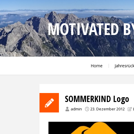
Skip
to
content
MOTIVATED BY
Blog from trailrunning Jens
Home
Jahresrüc
SOMMERKIND Logo
admin
23. Dezember 2012