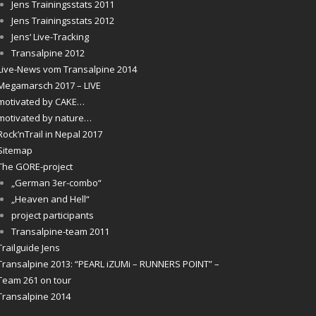
Jens Trainingsstats 2011
Jens Trainingsstats 2012
Jens‘ Live-Tracking
Transalpine 2012
Live-News vom Transalpine 2014
Megamarsch 2017 – LIVE
motivated by CAKE…
motivated by nature…
Rock’nTrail in Nepal 2017
Sitemap
The GORE-project
„German 3er-combo“
„Heaven and Hell“
project participants
Transalpine-team 2011
Trailguide Jens
Transalpine 2013: “PEARL iZUMi – RUNNERS POINT” –
Team 261 on tour
Transalpine 2014