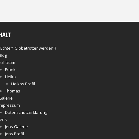
HALT
„Echter“ Globetrotter werden?!
Blog
full team
Frank
Heiko
Heikos Profil
Thomas
Galerie
Impressum
Datenschutzerklärung
Jens
Jens Galerie
Jens Profil