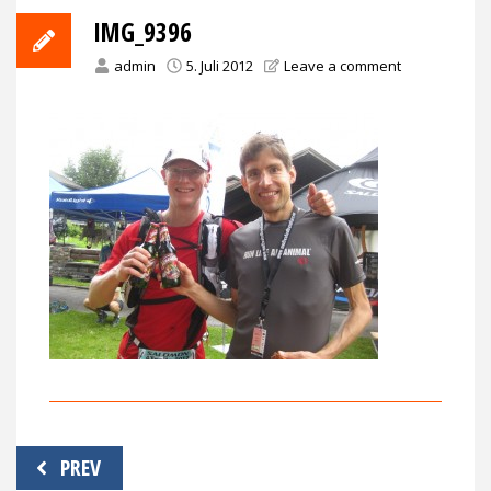
IMG_9396
admin
5. Juli 2012
Leave a comment
Beitragsnavigation
PREV