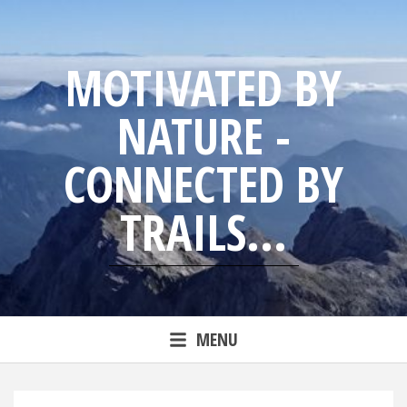
Skip
to
content
MOTIVATED BY
NATURE -
CONNECTED BY
TRAILS...
Blog from trailrunning Jens
MENU