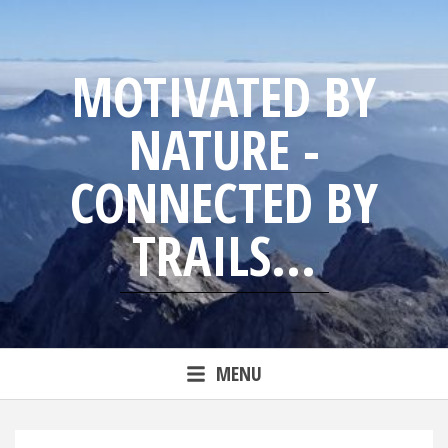
Skip
to
content
MOTIVATED BY
NATURE -
CONNECTED BY
TRAILS...
Blog from trailrunning Jens
MENU