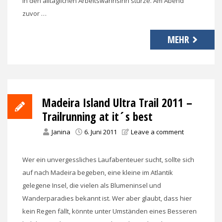
in den alltäglichen Arbeitswahnsinn stürze. Am Abend
zuvor …
MEHR
Madeira Island Ultra Trail 2011 –
Trailrunning at it´s best
Janina
6. Juni 2011
Leave a comment
Wer ein unvergessliches Laufabenteuer sucht, sollte sich
auf nach Madeira begeben, eine kleine im Atlantik
gelegene Insel, die vielen als Blumeninsel und
Wanderparadies bekannt ist. Wer aber glaubt, dass hier
kein Regen fällt, könnte unter Umständen eines Besseren